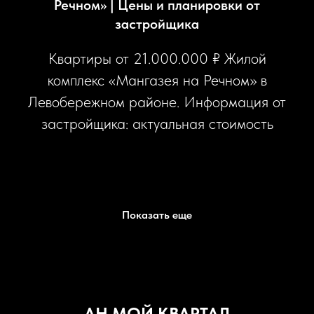
сервис для резидентов.
Речном» | Цены и планировки от
застройщика
Квартиры от 21.000.000 ₽ Жилой
комплекс «Мангазея на Речном» в
Левобережном районе. Информация от
застройщика: актуальная стоимость
квартир, ипотека, фото со
стройплощадки и расположение на
карте. Надежный девелопер и
премиальная локация в САО.
Показать еще
АН МОЙ КВАРТАЛ